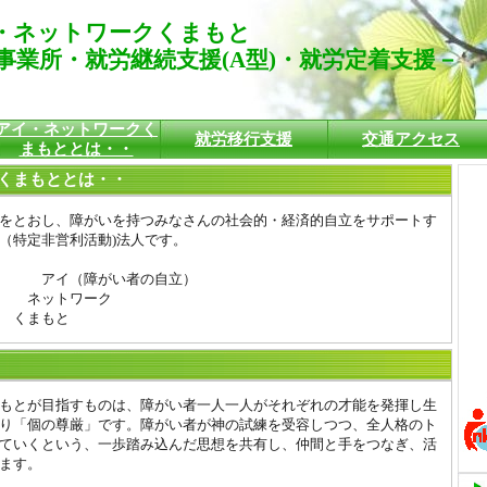
・ネットワークくまもと
事業所・就労継続支援(A型)・就労定着支援－
アイ・ネットワークく
就労移行支援
交通アクセス
まもととは・・
くまもととは・・
をとおし、障がいを持つみなさんの社会的・経済的自立をサポートす
（特定非営利活動)法人です。
ｔ アイ（障がい者の自立）
ネットワーク
くまもと
もとが目指すものは、障がい者一人一人がそれぞれの才能を発揮し生
り「個の尊厳」です。障がい者が神の試練を受容しつつ、全人格のト
ていくという、一歩踏み込んだ思想を共有し、仲間と手をつなぎ、活
ます。