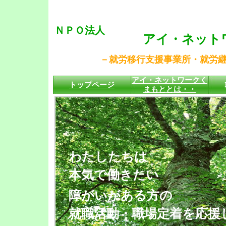
ＮＰＯ法人
アイ・ネットワー
－就労移行支援事業所・就労継続支
アイ・ネットワークく
トップページ
まもととは・・
わたしたちは
本気で働きたい
障がいがある方の
就職活動・職場定着を応援