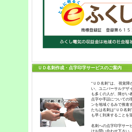
ＵＤ名刺作成・点字印字サービスのご案内
“ＵＤ名刺”は、 視覚
い、ユニバーサルデザイ
も多くの人が、障がい
点字や手話についての理
ンを地域ぐるみで推進す
たちは名刺は“ＵＤ名刺
も早く到来することを
名刺への点字印字サー
はお問い合わせ下さい